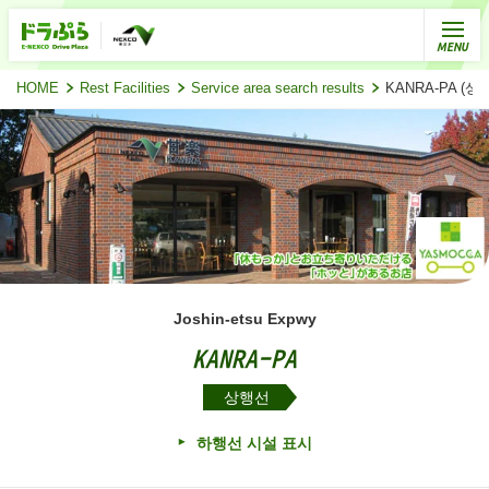
HOME
Rest Facilities
Service area search results
KANRA-PA 
Joshin-etsu Expwy
KANRA-PA
상행선
하행선 시설 표시