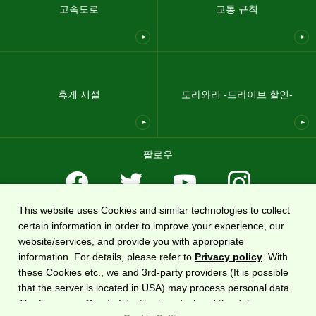
고속도로
교통 규칙
휴게 시설
도라와리 -드라이브 할인-
팔로우
This website uses Cookies and similar technologies to collect
이용약관
개인 정보 보호 정책
사이트맵
회사 개요
certain information in order to improve your experience, our
website/services, and provide you with appropriate
전국 고속도로 정보 웹사이트인
DoRaPuRa(E-NEXCO 드라이브 플라자)
는
동일본 고속도로
information. For details, please refer to
Privacy policy
. With
주식회사
에서 운영합니다.
these Cookies etc., we and 3rd-party providers (It is possible
that the server is located in USA) may process personal data.
The European Court of Justice has declared the data
Copyright©2020 East Nippon Expressway Company Limited
All Rights Reserved.