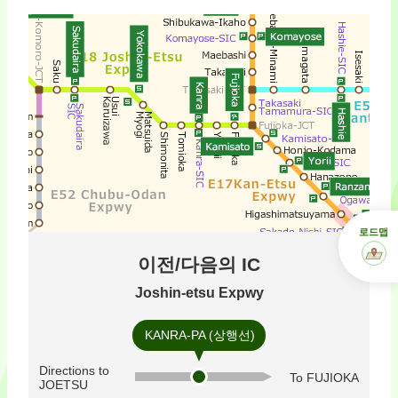
로드맵
이전/다음의 IC
Joshin-etsu Expwy
KANRA-PA (상행선)
Directions to
To FUJIOKA
JOETSU