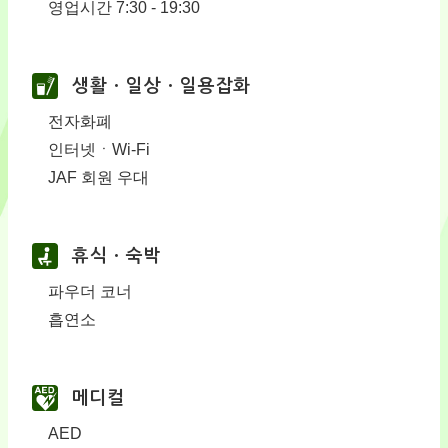
영업시간 7:30 - 19:30
생활ㆍ일상ㆍ일용잡화
전자화폐
인터넷ㆍWi-Fi
JAF 회원 우대
휴식ㆍ숙박
파우더 코너
흡연소
메디컬
AED