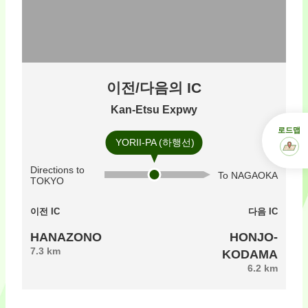
이전/다음의 IC
Kan-Etsu Expwy
로드맵
YORII-PA (하행선)
Directions to
To NAGAOKA
TOKYO
이전 IC
다음 IC
HANAZONO
HONJO-
7.3 km
KODAMA
6.2 km