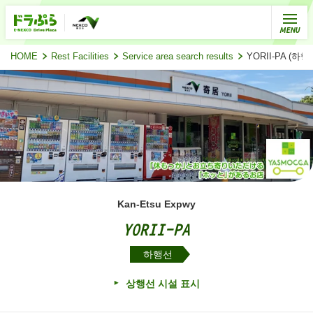
HOME
Rest Facilities
Service area search results
YORII-PA (
Kan-Etsu Expwy
YORII-PA
하행선
상행선 시설 표시