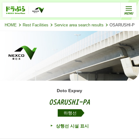
HOME
Rest Facilities
Service area search results
OSARUSHI-
Doto Expwy
OSARUSHI-PA
하행선
상행선 시설 표시