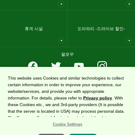
휴게 시설
도라와리 -드라이브 할인-
팔로우
This website uses Cookies and similar technologies to collect
이용약관
개인 정보 보호 정책
사이트맵
회사 개요
certain information in order to improve your experience, our
website/services, and provide you with appropriate
전국 고속도로 정보 웹사이트인
DoRaPuRa(E-NEXCO 드라이브 플라자)
는
동일본 고속도로
information. For details, please refer to
Privacy policy
. With
주식회사
에서 운영합니다.
these Cookies etc., we and 3rd-party providers (It is possible
that the server is located in USA) may process personal data.
The European Court of Justice has declared the data
Copyright©2020 East Nippon Expressway Company Limited
All Rights Reserved.
protection level in the USA to be inadequate. There is the risk
Cookie Settings
of your data being accessed by US authorities for control and