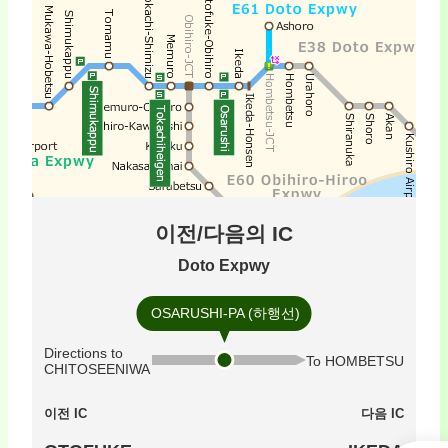
이전/다음의 IC
Doto Expwy
OSARUSHI-PA (하행선)
Directions to
To HOMBETSU
CHITOSEENIWA
이전 IC
다음 IC