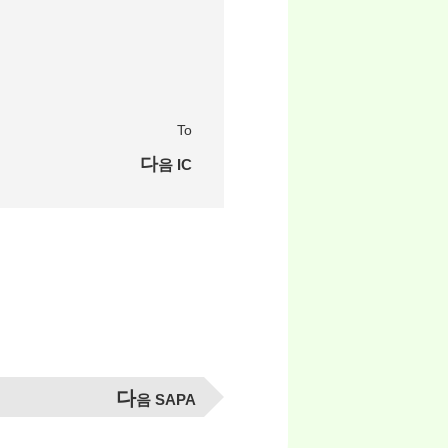
To
다음 IC
다
음 SAPA