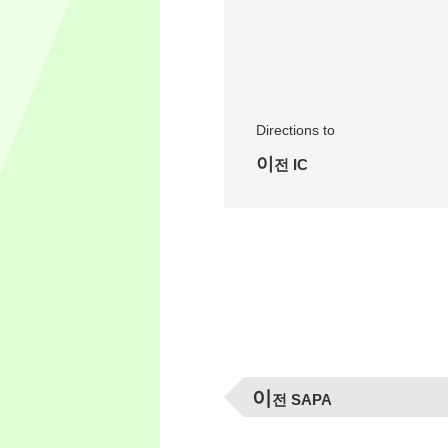
Directions to
이전 IC
이
전 SAPA