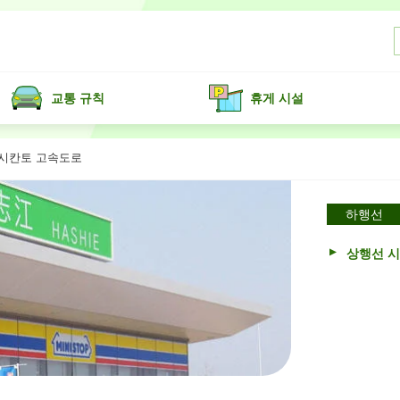
교통 규칙
휴게 시설
가시칸토 고속도로
하행선
상행선 시