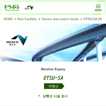
HOME
Rest Facilities
Service area search results
OTSU-SA (
Meishin Expwy
OTSU-SA
하행선
상행선 시설 표시