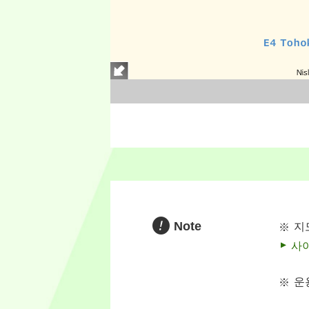
Note
지
사
운