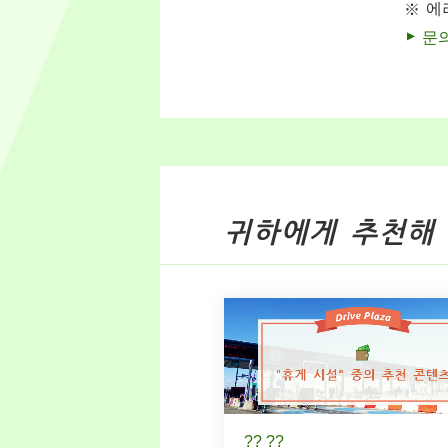
에
문
귀하에게 추천해
?? ??