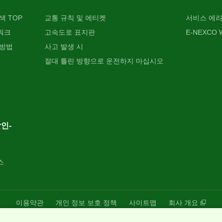
색 TOP
교통 규칙 및 에티켓
서비스 에리
워크
고속도로 표지판
E-NEXCO W
 방법
사고 발생 시
절대 틀린 방향으로 운전하지 마십시오
인-
스
이용약관
개인 정보 보호 정책
사이트맵
회사 개요